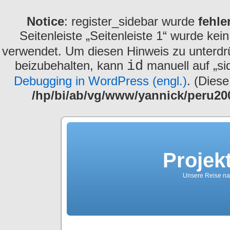
Notice
: register_sidebar wurde
fehle
Seitenleiste „Seitenleiste 1“ wurde kei
verwendet. Um diesen Hinweis zu unterdrü
beizubehalten, kann
id
manuell auf „si
Debugging in WordPress (engl.)
. (Diese
/hp/bi/ab/vg/www/yannick/peru20
Projek
Unsere Reise na